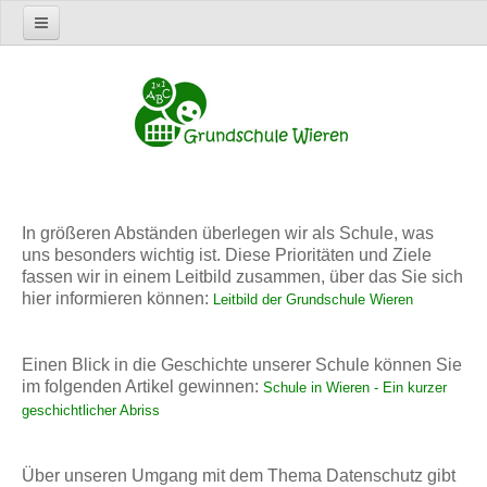
Home
Termine
Schule
Leitbild
Geschichte der Schule
In größeren Abständen überlegen wir als Schule, was
uns besonders wichtig ist. Diese Prioritäten und Ziele
Datenschutz
fassen wir in einem Leitbild zusammen, über das Sie sich
wichtige Dokumente
hier informieren können:
Leitbild der Grundschule Wieren
Elternarbeit
Einen Blick in die Geschichte unserer Schule können Sie
Links
im folgenden Artikel gewinnen:
Schule in Wieren - Ein kurzer
geschichtlicher Abriss
Suchmaschinen für Kinder
Kinderportale
Über unseren Umgang mit dem Thema Datenschutz gibt
Vereine in Wieren